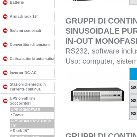
Batterie
Armadi rack 19"
GRUPPI DI CONTIN
SINUSOIDALE PUR
Sistemi combinati
IN-OUT MONOFASE
Convertitori di tensione
RS232, software inclu
Caricabatterie automatici
Uso: computer, sistem
Inverter DC-AC
Stazioni di energia in
SX
corrente continua
UPS on-off line
SX
Soccorritori
UPS MONOFASE
SX
>
Tower
UPS MONOFASE RACK
19"
>
Rack 19"
GRUPPI DI CONTI