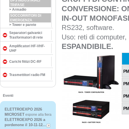
UPS INDUSTRIALI
TRIFASE
CONVERSIONE: O
>
Armadio
SOCCORRITORI DI
IN-OUT MONOFASE
EMERGENZA
>
Tower e parete
RS232, software.
Separatori galvanici
Uso: reti di computer, 
Trasformatori di rete
ESPANDIBILE.
Amplificatori HF-VHF-
UHF
Carichi fittizi DC-RF
PM
Trasmettitori radio FM
PM
Eventi
PM
PM
ELETTROEXPO 2026
MICROSET
espone alla fiera
ELETTROEXPO 2026 a
pordenone il 10-11-12...