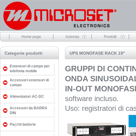
Home page
Azienda
Prodotti
Categorie prodotti
UPS MONOFASE RACK 19"
Estensori di campo per
GRUPPI DI CONTIN
telefonia mobile
ONDA SINUSOIDAL
Accessori estensori di
campo
IN-OUT MONOFASE
Alimentatori AC-DC
software incluso.
Uso: registratori di ca
Accessori da BARRA
DIN
Pacchi batterie
ST