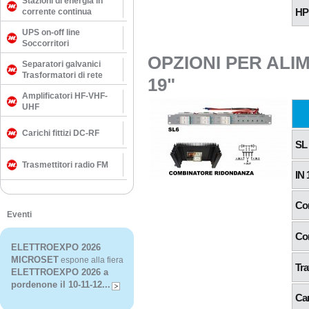
Stazioni di energia in
HP
corrente continua
UPS on-off line
Soccorritori
OPZIONI PER ALI
Separatori galvanici
Trasformatori di rete
19"
Amplificatori HF-VHF-
UHF
Carichi fittizi DC-RF
SL
Trasmettitori radio FM
IN 
Co
Eventi
Co
ELETTROEXPO 2026
MICROSET
espone alla fiera
Tra
ELETTROEXPO 2026 a
pordenone il 10-11-12...
Car