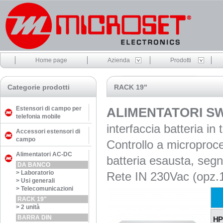
Home page
Azienda
Prodotti
Categorie prodotti
RACK 19"
Estensori di campo per
ALIMENTATORI SW
telefonia mobile
interfaccia batteria in
Accessori estensori di
campo
Controllo a microproce
Alimentatori AC-DC
batteria esausta, segna
DA BANCO
>
Laboratorio
Rete IN 230Vac (opz.
>
Usi generali
>
Telecomunicazioni
RACK 19"
>
2 unità
BARRA DIN
HP