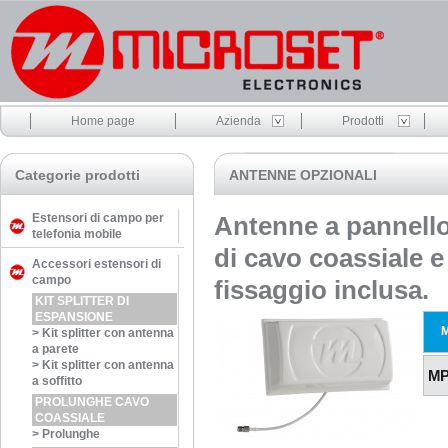
Home page
Azienda
Prodotti
Categorie prodotti
ANTENNE OPZIONALI
Estensori di campo per
Antenne a pannello 
telefonia mobile
di cavo coassiale e
Accessori estensori di
campo
fissaggio inclusa.
KIT SPLITTER DI
ESPANSIONE
>
Kit splitter con antenna
a parete
>
Kit splitter con antenna
MP
a soffitto
PROLUNGHE CAVO
COASSIALE
>
Prolunghe