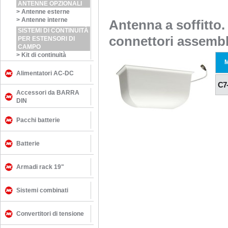
ANTENNE OPZIONALI
>
Antenne esterne
>
Antenne interne
Antenna a soffitto.
SISTEMI DI CONTINUITÀ
connettori assembla
PER ESTENSORI DI
CAMPO
>
Kit di continuità
Alimentatori AC-DC
C7
Accessori da BARRA
DIN
Pacchi batterie
Batterie
Armadi rack 19"
Sistemi combinati
Convertitori di tensione