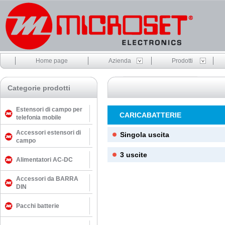
Home page
Azienda
Prodotti
Categorie prodotti
Estensori di campo per
CARICABATTERIE
telefonia mobile
Accessori estensori di
Singola uscita
campo
3 uscite
Alimentatori AC-DC
Accessori da BARRA
DIN
Pacchi batterie